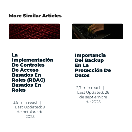
More Similar Articles
La
Importancia
Implementación
Del Backup
De Controles
En La
De Acceso
Protección De
Basados En
Datos
Roles (RBAC)
Basados En
2,7 min read
|
Roles
Last Updated: 26
de septiembre
de 2025
3,9 min read
|
Last Updated: 9
de octubre de
2025